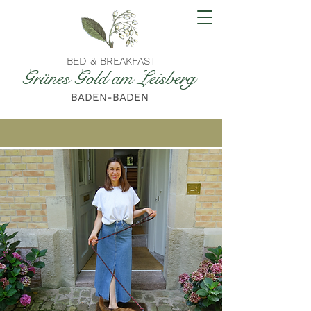
BED & BREAKFAST
Grünes Gold am Leisberg
BADEN-BADEN