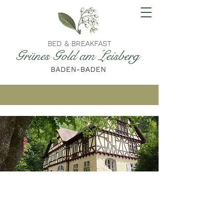
BED & BREAKFAST
Grünes Gold am Leisberg
BADEN-BADEN