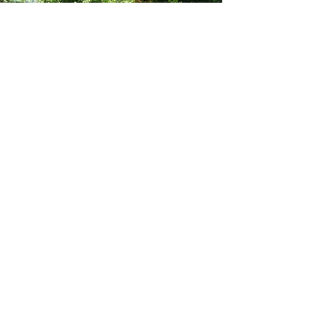
Der Garten & die
Landschaft
Das Haus mit seiner Besondern
Fachwerk-Architektur liegt ruhig
eingebettet im alten Baumbestand
des Leisbergs.
Der Garten ist bewusst naturnah
gestaltet und bietet zu jeder Tages-
und Jahreszeit stille Rückzugsorte
zum Verweilen und Druchatmen.